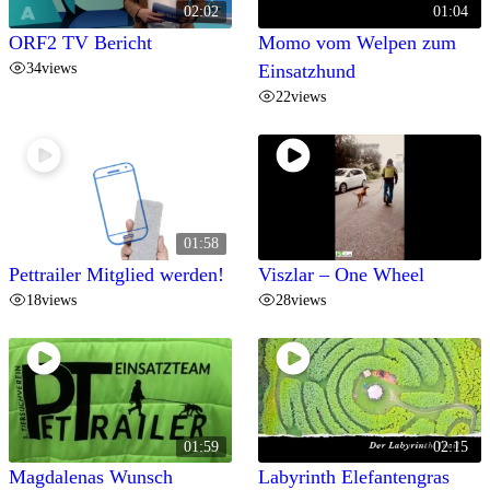
02:02
01:04
ORF2 TV Bericht
Momo vom Welpen zum
34
views
Einsatzhund
22
views
01:58
Pettrailer Mitglied werden!
Viszlar – One Wheel
18
views
28
views
01:59
02:15
Magdalenas Wunsch
Labyrinth Elefantengras