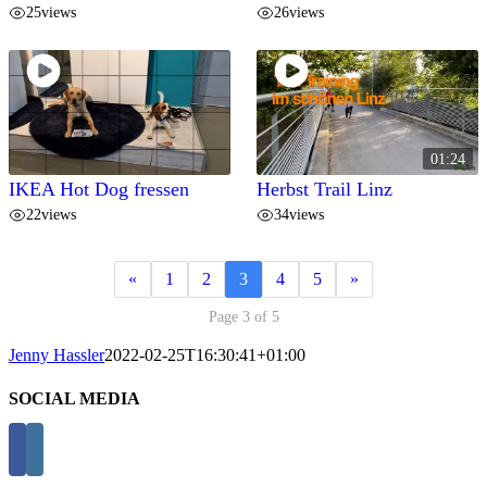
25
views
26
views
01:24
IKEA Hot Dog fressen
Herbst Trail Linz
22
views
34
views
«
1
2
3
4
5
»
Page 3 of 5
Jenny Hassler
2022-02-25T16:30:41+01:00
SOCIAL MEDIA