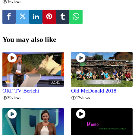
16
views
You may also like
02:45
ORF TV Bericht
Old McDonald 2018
39
views
17
views