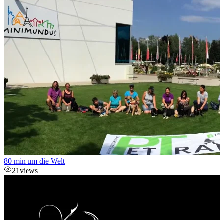
80 min um die Welt
21
views