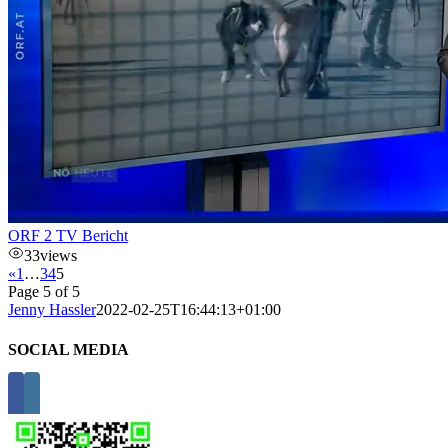
ORF 2 TV Bericht
33
views
«
1
…
3
4
5
Page 5 of 5
Jenny Hassler
2022-02-25T16:44:13+01:00
SOCIAL MEDIA