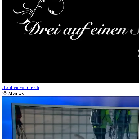
3 auf einen Streich
24
views