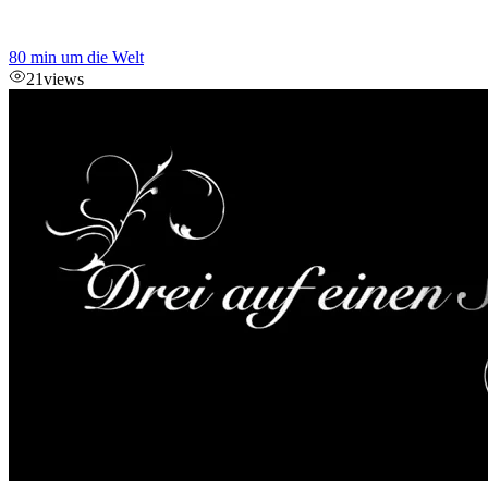
80 min um die Welt
21
views