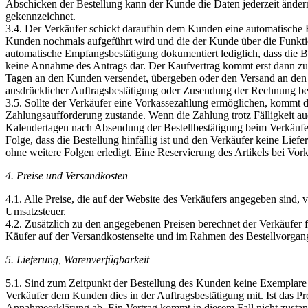
Abschicken der Bestellung kann der Kunde die Daten jederzeit ände
gekennzeichnet.
3.4. Der Verkäufer schickt daraufhin dem Kunden eine automatische 
Kunden nochmals aufgeführt wird und die der Kunde über die Funkti
automatische Empfangsbestätigung dokumentiert lediglich, dass die B
keine Annahme des Antrags dar. Der Kaufvertrag kommt erst dann zus
Tagen an den Kunden versendet, übergeben oder den Versand an den 
ausdrücklicher Auftragsbestätigung oder Zusendung der Rechnung best
3.5. Sollte der Verkäufer eine Vorkassezahlung ermöglichen, kommt d
Zahlungsaufforderung zustande. Wenn die Zahlung trotz Fälligkeit au
Kalendertagen nach Absendung der Bestellbestätigung beim Verkäufer 
Folge, dass die Bestellung hinfällig ist und den Verkäufer keine Liefer
ohne weitere Folgen erledigt. Eine Reservierung des Artikels bei Vor
4. Preise und Versandkosten
4.1. Alle Preise, die auf der Website des Verkäufers angegeben sind, v
Umsatzsteuer.
4.2. Zusätzlich zu den angegebenen Preisen berechnet der Verkäufer
Käufer auf der Versandkostenseite und im Rahmen des Bestellvorgangs
5. Lieferung, Warenverfügbarkeit
5.1. Sind zum Zeitpunkt der Bestellung des Kunden keine Exemplare d
Verkäufer dem Kunden dies in der Auftragsbestätigung mit. Ist das Prod
Annahmeerklärung ab. Ein Vertrag kommt in diesem Fall nicht zustan