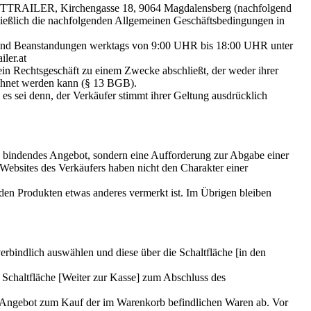
 PETTRAILER, Kirchengasse 18, 9064 Magdalensberg (nachfolgend
ießlich die nachfolgenden Allgemeinen Geschäftsbedingungen in
n und Beanstandungen werktags von 9:00 UHR bis 18:00 UHR unter
ler.at
 ein Rechtsgeschäft zu einem Zwecke abschließt, der weder ihrer
echnet werden kann (§ 13 BGB).
 sei denn, der Verkäufer stimmt ihrer Geltung ausdrücklich
ich bindendes Angebot, sondern eine Aufforderung zur Abgabe einer
Websites des Verkäufers haben nicht den Charakter einer
i den Produkten etwas anderes vermerkt ist. Im Übrigen bleiben
rbindlich auswählen und diese über die Schaltfläche [in den
Schaltfläche [Weiter zur Kasse] zum Abschluss des
es Angebot zum Kauf der im Warenkorb befindlichen Waren ab. Vor