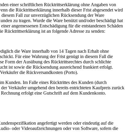
den einer schriftlichen Rücktrittserklärung ohne Angaben von
nn die Rücktrittserklärung innerhalb dieser Frist abgesendet wird
in diesem Fall zur unverzüglichen Rücksendung der Ware
Kunden zu tragen. Wurde die Ware benützt und/oder beschädigt hat
h einer angemessenen Entschädigung für die entstandenen Schäden
 Rücktrittserklärung ist an folgende Adresse zu senden:
ediglich die Ware innerhalb von 14 Tagen nach Erhalt ohne
schickt. Für eine Wahrung der Frist genügt in diesem Fall die
se Form der Ausübung des Rücktrittsrechtes durch schlichte
cht ist sowie die Rücksendung ausreichend frankiert erfolgt.
r Verkäufer die Rückversandkosten (Porto).
im Kunden. Im Falle eines Rücktrittes des Kunden (durch
 der Verkäufer umgehend den bereits entrichteten Kaufpreis zurück
ne Rechnung erfolgt eine Gutschrift auf dem Kundenkonto.
Kundenspezifikation angefertigt werden oder eindeutig auf die
 Audio- oder Videoaufzeichnungen oder von Software, sofern die