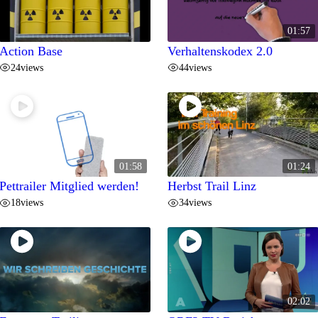
01:57
Action Base
Verhaltenskodex 2.0
24
views
44
views
01:58
01:24
Pettrailer Mitglied werden!
Herbst Trail Linz
18
views
34
views
02:02