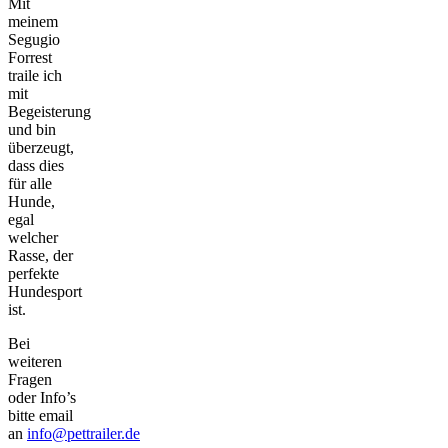
Mit
meinem
Segugio
Forrest
traile ich
mit
Begeisterung
und bin
überzeugt,
dass dies
für alle
Hunde,
egal
welcher
Rasse, der
perfekte
Hundesport
ist.
Bei
weiteren
Fragen
oder Info’s
bitte email
an
info@pettrailer.de