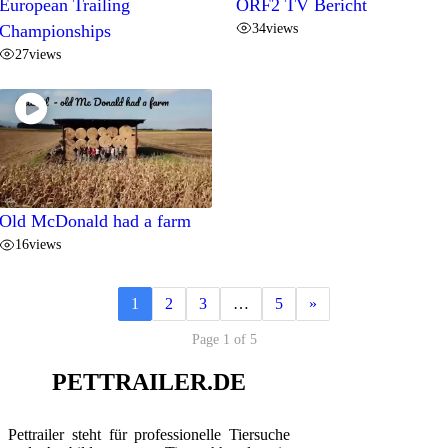
European Trailing
ORF2 TV Bericht
34
views
Championships
27
views
Old McDonald had a farm
16
views
1
2
3
…
5
»
Page 1 of 5
PETTRAILER.DE
Pettrailer steht für professionelle Tiersuche