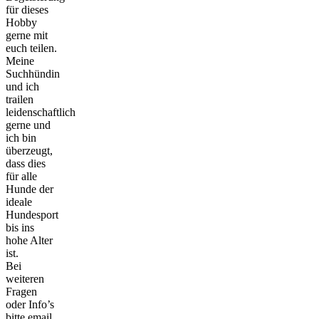
für dieses
Hobby
gerne mit
euch teilen.
Meine
Suchhündin
und ich
trailen
leidenschaftlich
gerne und
ich bin
überzeugt,
dass dies
für alle
Hunde der
ideale
Hundesport
bis ins
hohe Alter
ist.
Bei
weiteren
Fragen
oder Info’s
bitte email