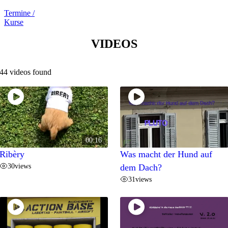
Termine /
Kurse
VIDEOS
44 videos found
00:16
Ribèry
Was macht der Hund auf
30
views
dem Dach?
31
views