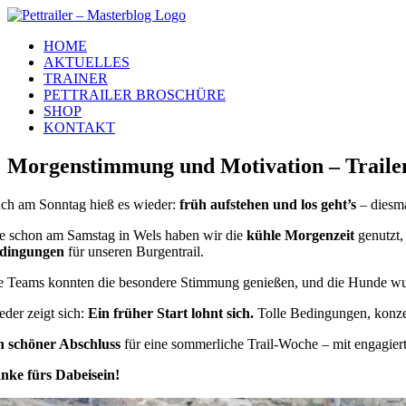
Zum
Inhalt
HOME
springen
AKTUELLES
TRAINER
PETTRAILER BROSCHÜRE
SHOP
KONTAKT
Morgenstimmung und Motivation – Trailen
ch am Sonntag hieß es wieder:
früh aufstehen und los geht’s
– diesm
e schon am Samstag in Wels haben wir die
kühle Morgenzeit
genutzt,
dingungen
für unseren Burgentrail.
e Teams konnten die besondere Stimmung genießen, und die Hunde wurd
eder zeigt sich:
Ein früher Start lohnt sich.
Tolle Bedingungen, konze
n schöner Abschluss
für eine sommerliche Trail-Woche – mit engagier
nke fürs Dabeisein!