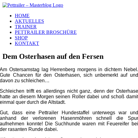
Zum
Inhalt
HOME
springen
AKTUELLES
TRAINER
PETTRAILER BROSCHÜRE
SHOP
KONTAKT
Dem Osterhasen auf den Fersen
Am Ostersamstag lag Herrenberg morgens in dichtem Nebel
Gute Chancen für den Osterhasen, sich unbemerkt auf un
davon zu schleichen…
Schleichen trifft es allerdings nicht ganz, denn der Osterhas
hatte an diesem Morgen seinen Roller dabei und schoß dami
einmal quer durch die Altstadt.
Gut, dass eine Pettrailer Hundestaffel unterwegs war un
anhand der verlorenen Hasenmöhren schnell die Spu
aufnehmen konnte
! Die Suchhunde waren mit Feuereifer be
der rasanten Runde dabei.