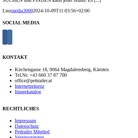
SUCHEN und FINDEN kann jeder Hund! Es [...]
Linz
media3000
2024-10-09T11:03:56+02:00
SOCIAL MEDIA
KONTAKT
Kirchengasse 18, 9064 Magdalensberg, Kärnten
Tel.Nr. +43 660 37 87 700
office@pettrailer.at
Internetpräsenz
Imagekatalog
RECHTLICHES
Impressum
Datenschutz
Pettrailer Mitglied
Vereinsstatuten