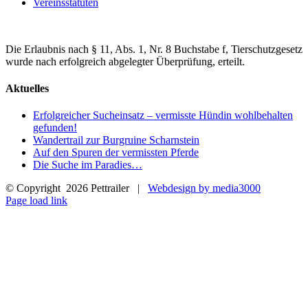
Vereinsstatuten
Die Erlaubnis nach § 11, Abs. 1, Nr. 8 Buchstabe f, Tierschutzgesetz
wurde nach erfolgreich abgelegter Überprüfung, erteilt.
Aktuelles
Erfolgreicher Sucheinsatz – vermisste Hündin wohlbehalten
gefunden!
Wandertrail zur Burgruine Scharnstein
Auf den Spuren der vermissten Pferde
Die Suche im Paradies…
© Copyright
2026 Pettrailer |
Webdesign by media3000
Facebook
Page load link
Nach
oben