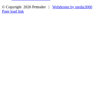
© Copyright
2026 Pettrailer |
Webdesign by media3000
Facebook
Page load link
Nach
oben