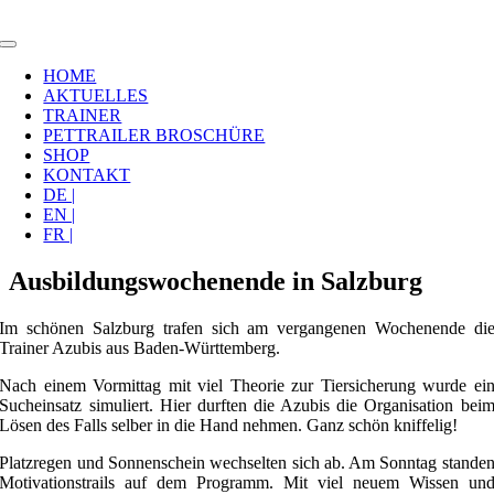
Zum
Inhalt
Toggle
springen
Navigation
HOME
AKTUELLES
TRAINER
PETTRAILER BROSCHÜRE
SHOP
KONTAKT
DE |
EN |
FR |
Ausbildungswochenende in Salzburg
Im schönen Salzburg trafen sich am vergangenen Wochenende di
Trainer Azubis aus Baden-Württemberg.
Nach einem Vormittag mit viel Theorie zur Tiersicherung wurde ei
Sucheinsatz simuliert. Hier durften die Azubis die Organisation bei
Lösen des Falls selber in die Hand nehmen. Ganz schön kniffelig!
Platzregen und Sonnenschein wechselten sich ab. Am Sonntag stande
Motivationstrails auf dem Programm. Mit viel neuem Wissen un