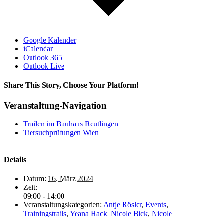
Google Kalender
iCalendar
Outlook 365
Outlook Live
Share This Story, Choose Your Platform!
Facebook
Twitter
Reddit
LinkedIn
Tumblr
Pinterest
Vk
E-
Veranstaltung-Navigation
Mail
Trailen im Bauhaus Reutlingen
Tiersuchprüfungen Wien
Details
Datum:
16. März 2024
Zeit:
09:00 - 14:00
Veranstaltungskategorien:
Antje Rösler
,
Events
,
Trainingstrails
,
Yeana Hack
,
Nicole Bick
,
Nicole