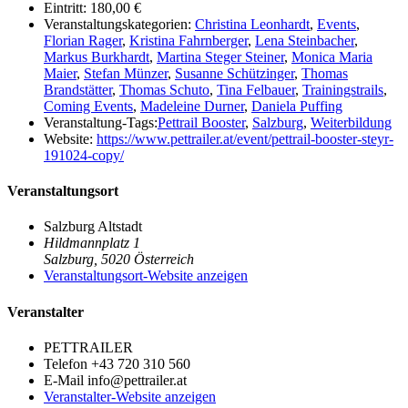
Eintritt:
180,00 €
Veranstaltungskategorien:
Christina Leonhardt
,
Events
,
Florian Rager
,
Kristina Fahrnberger
,
Lena Steinbacher
,
Markus Burkhardt
,
Martina Steger Steiner
,
Monica Maria
Maier
,
Stefan Münzer
,
Susanne Schützinger
,
Thomas
Brandstätter
,
Thomas Schuto
,
Tina Felbauer
,
Trainingstrails
,
Coming Events
,
Madeleine Durner
,
Daniela Puffing
Veranstaltung-Tags:
Pettrail Booster
,
Salzburg
,
Weiterbildung
Website:
https://www.pettrailer.at/event/pettrail-booster-steyr-
191024-copy/
Veranstaltungsort
Salzburg Altstadt
Hildmannplatz 1
Salzburg
,
5020
Österreich
Veranstaltungsort-Website anzeigen
Veranstalter
PETTRAILER
Telefon
+43 720 310 560
E-Mail
info@pettrailer.at
Veranstalter-Website anzeigen