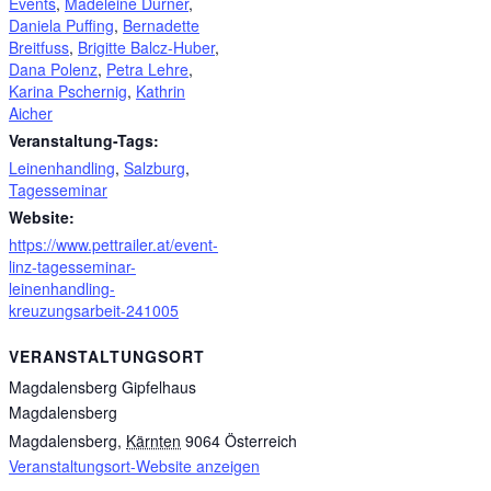
Events
,
Madeleine Durner
,
Daniela Puffing
,
Bernadette
Breitfuss
,
Brigitte Balcz-Huber
,
Dana Polenz
,
Petra Lehre
,
Karina Pschernig
,
Kathrin
Aicher
Veranstaltung-Tags:
Leinenhandling
,
Salzburg
,
Tagesseminar
Website:
https://www.pettrailer.at/event-
linz-tagesseminar-
leinenhandling-
kreuzungsarbeit-241005
VERANSTALTUNGSORT
Magdalensberg Gipfelhaus
Magdalensberg
Magdalensberg
,
Kärnten
9064
Österreich
Veranstaltungsort-Website anzeigen