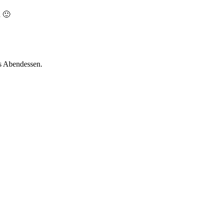
d 🙂
es Abendessen.