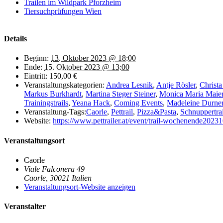
Trailen im Wildpark Pforzheim
Tiersuchprüfungen Wien
Details
Beginn:
13. Oktober 2023 @ 18:00
Ende:
15. Oktober 2023 @ 13:00
Eintritt:
150,00 €
Veranstaltungskategorien:
Andrea Lesnik
,
Antje Rösler
,
Christ
Markus Burkhardt
,
Martina Steger Steiner
,
Monica Maria Maie
Trainingstrails
,
Yeana Hack
,
Coming Events
,
Madeleine Durne
Veranstaltung-Tags:
Caorle
,
Pettrail
,
Pizza&Pasta
,
Schnuppertrai
Website:
https://www.pettrailer.at/event/trail-wochenende2023
Veranstaltungsort
Caorle
Viale Falconera 49
Caorle
,
30021
Italien
Veranstaltungsort-Website anzeigen
Veranstalter