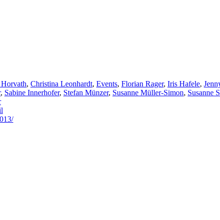
a Horvath
,
Christina Leonhardt
,
Events
,
Florian Rager
,
Iris Hafele
,
Jenn
r
,
Sabine Innerhofer
,
Stefan Münzer
,
Susanne Müller-Simon
,
Susanne S
r
l
1013/