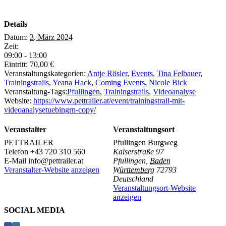
Details
Datum:
3. März 2024
Zeit:
09:00 - 13:00
Eintritt:
70,00 €
Veranstaltungskategorien:
Antje Rösler
,
Events
,
Tina Felbauer
,
Trainingstrails
,
Yeana Hack
,
Coming Events
,
Nicole Bick
Veranstaltung-Tags:
Pfullingen
,
Trainingstrails
,
Videoanalyse
Website:
https://www.pettrailer.at/event/trainingstrail-mit-
videoanalysetuebingrn-copy/
Veranstalter
Veranstaltungsort
PETTRAILER
Pfullingen Burgweg
Telefon
+43 720 310 560
Kaiserstraße 97
E-Mail
info@pettrailer.at
Pfullingen
,
Baden
Veranstalter-Website anzeigen
Württemberg
72793
Deutschland
Veranstaltungsort-Website
anzeigen
SOCIAL MEDIA