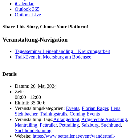
iCalendar
Outlook 365
Outlook Live
Share This Story, Choose Your Platform!
Facebook
Twitter
Reddit
LinkedIn
Tumblr
Pinterest
Vk
E-
Veranstaltung-Navigation
Mail
Tagesseminar Leinenhandling – Kreuzungsarbeit
Trail-Event in Meersburg am Bodensee
Details
Datum:
26. Mai 2024
Zeit:
08:00 - 12:00
Eintritt:
35,00 €
Veranstaltungskategorien:
Events
,
Florian Rager
,
Lena
Steinbacher
,
Trainingstrails
,
Coming Events
Veranstaltung-Tags:
Anfängertrail
,
Artgerechte Auslastung
,
Mantrailing
,
Pettrailer
,
Pettrailing
,
Salzburg
,
Suchhund
,
Suchhundetraining
Website:
https://www.pettrailer.at/event/wandertrail-