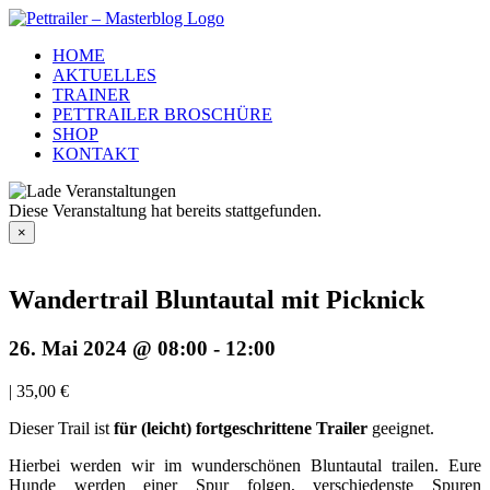
Zum
Inhalt
HOME
springen
AKTUELLES
TRAINER
PETTRAILER BROSCHÜRE
SHOP
KONTAKT
Diese Veranstaltung hat bereits stattgefunden.
×
Wandertrail Bluntautal mit Picknick
26. Mai 2024 @ 08:00
-
12:00
|
35,00 €
Dieser Trail ist
für (leicht) fortgeschrittene Trailer
geeignet.
Hierbei werden wir im wunderschönen Bluntautal trailen. Eure
Hunde werden einer Spur folgen, verschiedenste Spuren