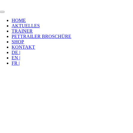
Zum
Inhalt
Toggle
springen
Navigation
HOME
AKTUELLES
TRAINER
PETTRAILER BROSCHÜRE
SHOP
KONTAKT
DE |
EN |
FR |