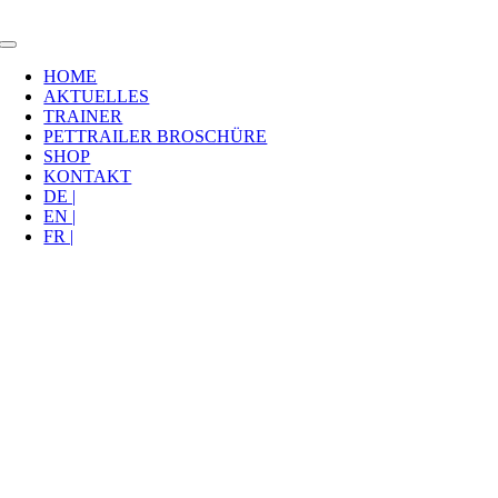
Zum
Inhalt
Toggle
springen
Navigation
HOME
AKTUELLES
TRAINER
PETTRAILER BROSCHÜRE
SHOP
KONTAKT
DE |
EN |
FR |