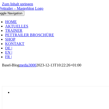
Zum Inhalt springen
oggle Navigation
HOME
AKTUELLES
TRAINER
PETTRAILER BROSCHÜRE
SHOP
KONTAKT
DE |
EN |
FR |
Basel-Blog
media3000
2023-12-13T10:22:26+01:00