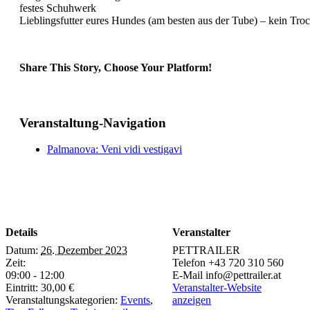
festes Schuhwerk
Lieblingsfutter eures Hundes (am besten aus der Tube) – kein Troc
Share This Story, Choose Your Platform!
Facebook
Twitter
Reddit
LinkedIn
Tumblr
Pinterest
Vk
E-
Mail
Veranstaltung-Navigation
Palmanova: Veni vidi vestigavi
Details
Veranstalter
Datum:
26. Dezember 2023
PETTRAILER
Zeit:
Telefon
+43 720 310 560
09:00 - 12:00
E-Mail
info@pettrailer.at
Eintritt:
30,00 €
Veranstalter-Website
Veranstaltungskategorien:
Events
,
anzeigen