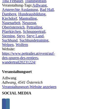
Tina Felbauer
,
Trainingstrails
Veranstaltung-Tags:
Adlwang
,
Artgerechte Auslastung
,
Bad Hall
,
Damberg
,
Hundeausbildung
,
Kirchdorf
,
Mantrailing
,
Nasenarbeit
,
Neuzeug
,
Oberösterreich
,
Pettrailing
,
Pfarrkirchen
,
Schnuppertrail
,
Sierning
,
Steyr
,
Steyr Land
,
Suchhund
,
Suchhundetraining
,
Welpen
,
Wolfern
Website:
https://www.pettrailer.at/event/auf-
den-spuren-des-rentiers-
wandertrail20231224/
Veranstaltungsort
Adlwang
Adlwang
,
4541
Österreich
Veranstaltungsort-Website anzeigen
SOCIAL MEDIA