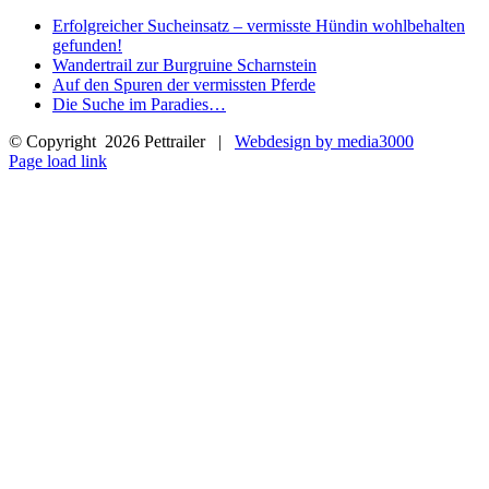
Erfolgreicher Sucheinsatz – vermisste Hündin wohlbehalten
gefunden!
Wandertrail zur Burgruine Scharnstein
Auf den Spuren der vermissten Pferde
Die Suche im Paradies…
© Copyright
2026 Pettrailer |
Webdesign by media3000
Facebook
Page load link
Nach
oben