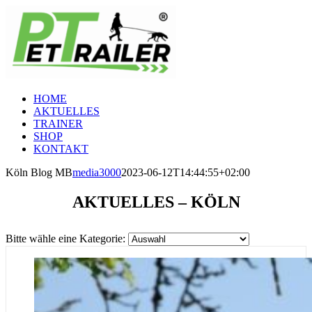
Zum
Inhalt
springen
HOME
AKTUELLES
TRAINER
SHOP
KONTAKT
Köln Blog MB
media3000
2023-06-12T14:44:55+02:00
AKTUELLES – KÖLN
Bitte wähle eine Kategorie: